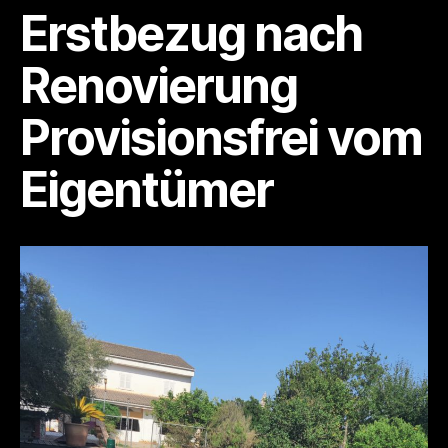
Algaida,
Erstbezug nach
4
SZ,
Renovierung
4
Bäder
Provisionsfrei vom
+
Gäste-
Apt.
Eigentümer