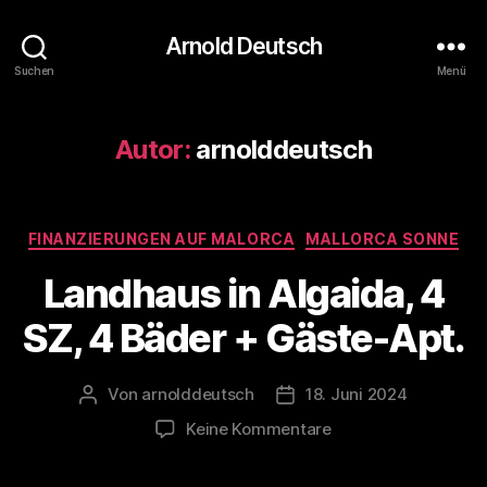
Arnold Deutsch
Suchen
Menü
Autor:
arnolddeutsch
Kategorien
FINANZIERUNGEN AUF MALORCA
MALLORCA SONNE
Landhaus in Algaida, 4
SZ, 4 Bäder + Gäste-Apt.
Von
arnolddeutsch
18. Juni 2024
Beitragsautor
Veröffentlichungsdatum
zu
Keine Kommentare
Landhaus
in