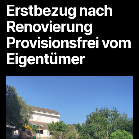
Algaida,
Erstbezug nach
4
SZ,
Renovierung
4
Bäder
Provisionsfrei vom
+
Gäste-
Apt.
Eigentümer