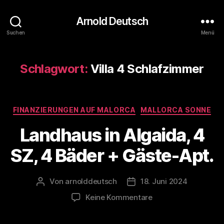
Arnold Deutsch
Suchen
Menü
Schlagwort:
Villa 4 Schlafzimmer
Kategorien
FINANZIERUNGEN AUF MALORCA
MALLORCA SONNE
Landhaus in Algaida, 4
SZ, 4 Bäder + Gäste-Apt.
Von
arnolddeutsch
18. Juni 2024
Beitragsautor
Veröffentlichungsdatum
zu
Keine Kommentare
Landhaus
in