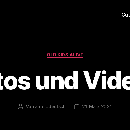
Gut
Kategorien
OLD KIDS ALIVE
tos und Vid
Von
arnolddeutsch
21. März 2021
Beitragsautor
Veröffentlichungsdatum