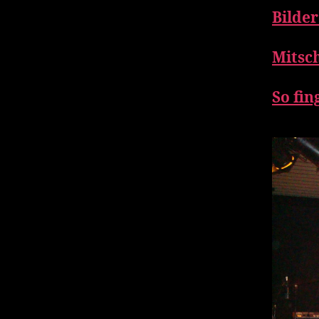
Bilde
Mitsch
So fin