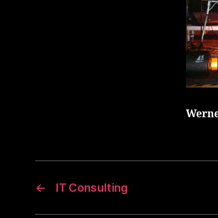
Werne
←
IT Consulting